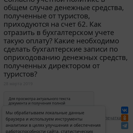
общем случае денежные средства,
полученные от туристов,
приходуются на счет 62. Как
отразить в бухгалтерском учете
такую оплату? Какие необходимо
сделать бухгалтерские записи по
оприходованию денежных средств,
полученных директором от
туристов?
28 марта 2019
Для просмотра актуального текста
документа и получения полной
информации о вступлении в силу,
изменениях и порядке применения
Мы обрабатываем локальные данные
документа, воспользуйтесь поиском в
Перепечатка
браузера и используем инструменты
Интернет-версии системы ГАРАНТ:
аналитики в целях улучшения и обеспечения
работоспособности сайта, статистических