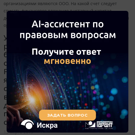
организациями являются ООО. На какой счет следует
списать финансовое вложение в уставный капитал
дочерней организации при присоединении этой дочерней
организации?
Уставный капитал
реорганизованной организации
будет равен уставному капиталу
организации-правопреемника.
Реорганизуемыми организациями
являются ООО. На какой счет
следует списать финансовое
вложение в уставный капитал
дочерней организации при
присоединении этой дочерней
организации?
13 марта 2019