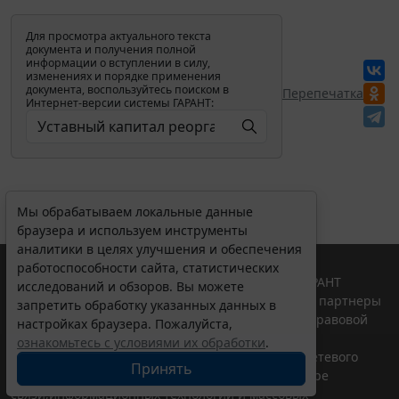
Для просмотра актуального текста
документа и получения полной
информации о вступлении в силу,
изменениях и порядке применения
документа, воспользуйтесь поиском в
Перепечатка
Интернет-версии системы ГАРАНТ:
Мы обрабатываем локальные данные
браузера и используем инструменты
аналитики в целях улучшения и обеспечения
работоспособности сайта, статистических
© ООО "НПП "ГАРАНТ-СЕРВИС", 2026. Система ГАРАНТ
исследований и обзоров. Вы можете
выпускается с 1990 года. Компания "Гарант" и ее партнеры
запретить обработку указанных данных в
являются участниками Российской ассоциации правовой
настройках браузера. Пожалуйста,
информации ГАРАНТ.
ознакомьтесь с условиями их обработки
.
Портал ГАРАНТ.РУ зарегистрирован в качестве сетевого
Принять
издания Федеральной службой по надзору в сфере
связи,информационных технологий и массовых