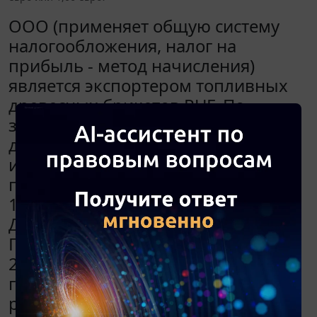
ООО (применяет общую систему
налогообложения, налог на
прибыль - метод начисления)
является экспортером топливных
древесных брикетов RUF. По
заключенному контракту, который
действует до 31.12.2018,
иностранный контрагент перевел
по инвойсу предоплату больше на
15 евро. Была сделана проводка:
Дебет 52 Кредит 62,22 (аванс).
Последняя отгрузка была в июне
2018 года, а оплата - в мае 2018
года. В декабре 2018 года ООО
решило закрыть расчеты.