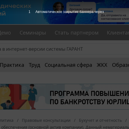
1
Автоматическое закрытие баннера через
Демо
Семинары
Стать партнером
Клиента
Практика
Труд
Социальная сфера
ЖКХ
Образ
алитика
Правовые консультации
Бухучет и отчетность
 обеспечения (основной актив компании). Данный нематериальн