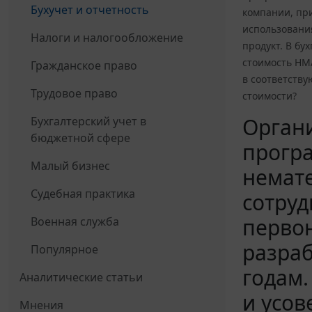
Бухучет и отчетность
компании, при
использовани
Налоги и налогообложение
продукт. В бу
стоимость НМ
Гражданское право
в соответств
Трудовое право
стоимости?
Орган
Бухгалтерский учет в
бюджетной сфере
програ
Малый бизнес
немате
Судебная практика
сотруд
первон
Военная служба
разраб
Популярное
годам.
Аналитические статьи
и усов
Мнения