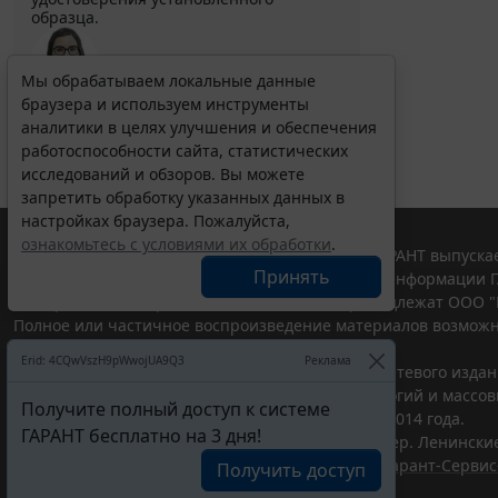
образца.
Мы обрабатываем локальные данные
браузера и используем инструменты
Выберите тему программы повышения квалификации
для юристов ...
аналитики в целях улучшения и обеспечения
работоспособности сайта, статистических
исследований и обзоров. Вы можете
запретить обработку указанных данных в
настройках браузера. Пожалуйста,
ознакомьтесь с условиями их обработки
.
© ООО "НПП "ГАРАНТ-СЕРВИС", 2026. Система ГАРАНТ выпускае
Принять
участниками Российской ассоциации правовой информации Г
Все права на материалы сайта ГАРАНТ.РУ принадлежат ООО "
Полное или частичное воспроизведение материалов возможн
Правила использования портала.
Erid: 4CQwVszH9pWwojUA9Q3
Реклама
Портал ГАРАНТ.РУ зарегистрирован в качестве сетевого изда
надзору в сфере связи,информационных технологий и массо
Получите полный доступ к системе
(Роскомнадзором), Эл № ФС77-58365 от 18 июня 2014 года.
ГАРАНТ бесплатно на 3 дня!
ООО "НПП "ГАРАНТ-СЕРВИС", 119234, г. Москва, тер. Ленинские 
Разработчик ЭПС Система ГАРАНТ – ООО "НПП "
Гарант-Сервис
Получить доступ