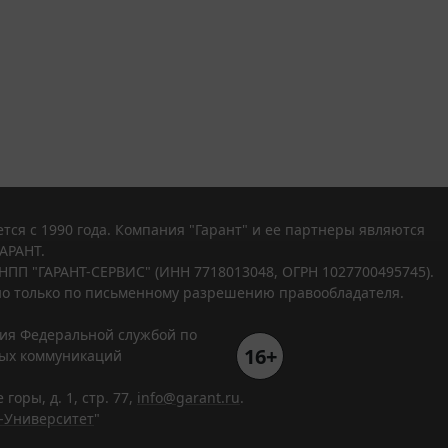
тся с 1990 года. Компания "Гарант" и ее партнеры являются
АРАНТ.
НПП "ГАРАНТ-СЕРВИС" (ИНН 7718013048, ОГРН 1027700495745).
о только по письменному разрешению правообладателя.
ния Федеральной службой по
16+
вых коммуникаций
горы, д. 1, стр. 77,
info@garant.ru
.
-Университет
"