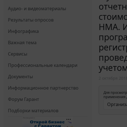
отчетн
Аудио- и видеоматериалы
стоимо
Результаты опросов
НМА. 
Инфографика
прогр
Важная тема
регист
Сервисы
провед
учетом
Профессиональные календари
Документы
2 октября 201
Информационное партнерство
Для просмотр
применения д
Форум Гарант
Подборки материалов