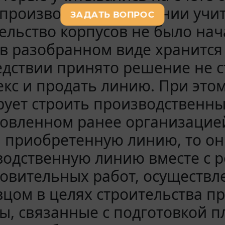
производственной линии учит
ельство корпусов не было на
в разобранном виде хранится
едствии принято решение не 
кс и продать линию. При это
ует строить производственный
овленном ранее организацией
 приобретенную линию, то он
одственную линию вместе с р
овительных работ, осуществл
цом в целях строительства п
ы, связанные с подготовкой п