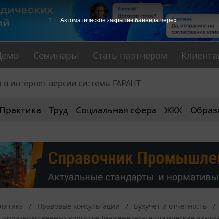
1
Автоматическое закрытие баннера через
Демо
Семинары
Стать партнером
Клиента
Практика
Труд
Социальная сфера
ЖКХ
Образ
алитика
Правовые консультации
Бухучет и отчетность
 производственных корпусов (инженерно-геологические изыскан