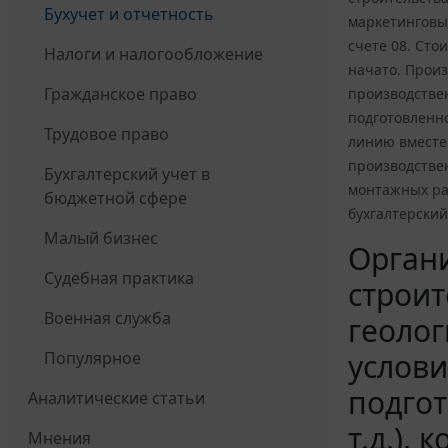
Бухучет и отчетность
маркетинговый
счете 08. Сто
Налоги и налогообложение
начато. Прои
Гражданское право
производствен
подготовленн
Трудовое право
линию вместе
производствен
Бухгалтерский учет в
монтажных ра
бюджетной сфере
бухгалтерский
Малый бизнес
Органи
Судебная практика
строит
Военная служба
геолог
услови
Популярное
подгот
Аналитические статьи
т.д.),
Мнения