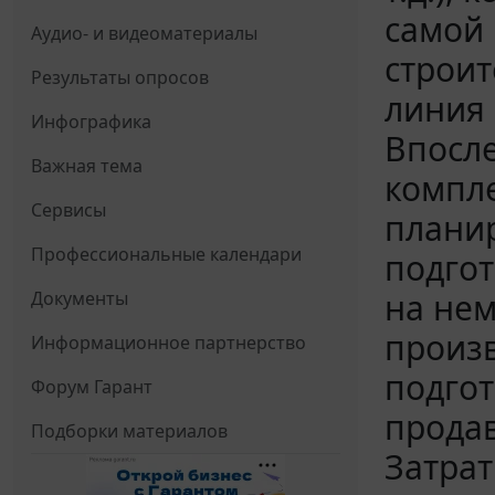
самой 
Аудио- и видеоматериалы
строит
Результаты опросов
линия 
Инфографика
Впосл
Важная тема
компле
Сервисы
планир
Профессиональные календари
подгот
на нем
Документы
произв
Информационное партнерство
подгот
Форум Гарант
продав
Подборки материалов
Затрат