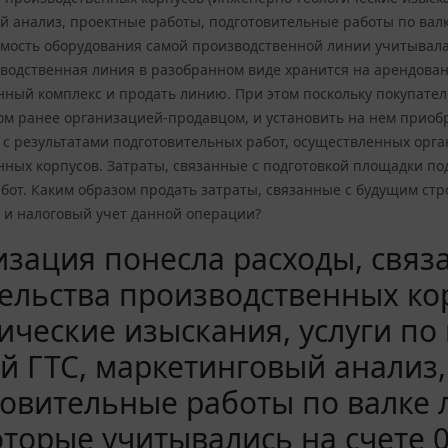
 анализ, проектные работы, подготовительные работы по валке
имость оборудования самой производственной линии учитывалас
зводственная линия в разобранном виде хранится на арендова
ный комплекс и продать линию. При этом поскольку покупател
ом ранее организацией-продавцом, и установить на нем приоб
 с результатами подготовительных работ, осуществленных орга
ных корпусов. Затраты, связанные с подготовкой площадки по
бот. Каким образом продать затраты, связанные с будущим стр
 и налоговый учет данной операции?
зация понесла расходы, связ
ельства производственных ко
ические изыскания, услуги по
й ГТС, маркетинговый анализ
овительные работы по валке л
 которые учитывались на счете