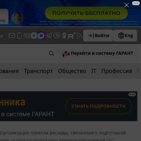
м
Войти
Eng
Перейти в систему ГАРАНТ
ование
Транспорт
Общество
IT
Профессия
П
Организация понесла расходы, связанные с подготовкой
ия, услуги по подготовке технических условий ГТС,