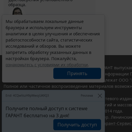
образца.
Мы обрабатываем локальные данные
браузера и используем инструменты
Выберите тему программы повышения квалификации
для юристов ...
аналитики в целях улучшения и обеспечения
работоспособности сайта, статистических
исследований и обзоров. Вы можете
запретить обработку указанных данных в
настройках браузера. Пожалуйста,
ознакомьтесь с условиями их обработки
.
© ООО "НПП "ГАРАНТ-СЕРВИС", 2026. Система ГАРАНТ выпускае
Принять
участниками Российской ассоциации правовой информации Г
Все права на материалы сайта ГАРАНТ.РУ принадлежат ООО "
Полное или частичное воспроизведение материалов возможн
Правила использования портала.
Erid: 4CQwVszH9pWwojUA9Q3
Реклама
Портал ГАРАНТ.РУ зарегистрирован в качестве сетевого изда
надзору в сфере связи,информационных технологий и массо
Получите полный доступ к системе
(Роскомнадзором), Эл № ФС77-58365 от 18 июня 2014 года.
ГАРАНТ бесплатно на 3 дня!
ООО "НПП "ГАРАНТ-СЕРВИС", 119234, г. Москва, тер. Ленинские 
Разработчик ЭПС Система ГАРАНТ – ООО "НПП "
Гарант-Сервис
Получить доступ