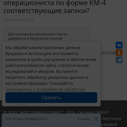
операциониста по форме КМ-4
соответствующие записи?
12 января 2018
Для просмотра актуального текста
документа и получения полной
информации о вступлении в силу,
изменениях и порядке применения
Мы обрабатываем локальные данные
документа, воспользуйтесь поиском в
Перепечатка
браузера и используем инструменты
Интернет-версии системы ГАРАНТ:
аналитики в целях улучшения и обеспечения
работоспособности сайта, статистических
исследований и обзоров. Вы можете
запретить обработку указанных данных в
настройках браузера. Пожалуйста,
ознакомьтесь с условиями их обработки
.
Принять
© ООО "НПП "ГАРАНТ-СЕРВИС", 2026. Система ГАРАНТ
выпускается с 1990 года. Компания "Гарант" и ее партнеры
Erid: 4CQwVszH9pWwojUA9Q3
Реклама
являются участниками Российской ассоциации правовой