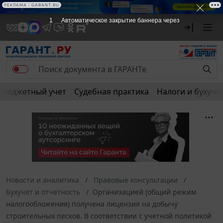
РЕКЛАМА
РЕКЛАМА • GARANT.RU
1
Автоматическое закрытие баннера через
Бюджетный учет
Судебная практика
Налоги и бухуче
Новости и аналитика
Правовые консультации
Бухучет и отчетность
Организацией (общий режим
налогообложения) получена лицензия на добычу
строительных песков. В соответствии с учетной политикой