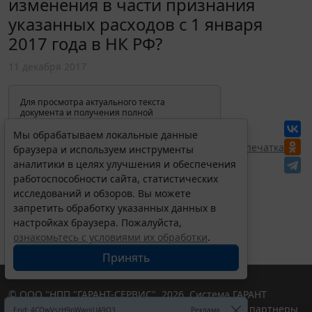
изменения в части признания
указанных расходов с 1 января
2017 года в НК РФ?
11 декабря 2017
Для просмотра актуального текста
документа и получения полной
информации о вступлении в силу,
изменениях и порядке применения
Мы обрабатываем локальные данные
документа, воспользуйтесь поиском в
Перепечатка
браузера и используем инструменты
Интернет-версии системы ГАРАНТ:
аналитики в целях улучшения и обеспечения
работоспособности сайта, статистических
исследований и обзоров. Вы можете
запретить обработку указанных данных в
настройках браузера. Пожалуйста,
ознакомьтесь с условиями их обработки
.
Принять
© ООО "НПП "ГАРАНТ-СЕРВИС", 2026. Система ГАРАНТ
выпускается с 1990 года. Компания "Гарант" и ее партнеры
Erid: 4CQwVszH9pWwojUA9Q3
Реклама