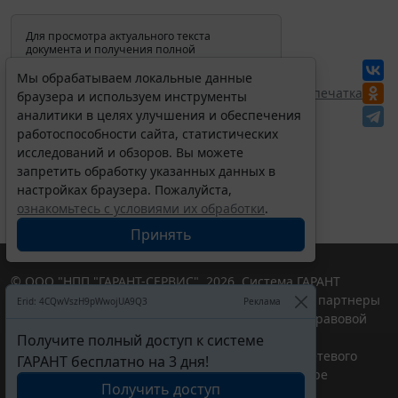
Для просмотра актуального текста
документа и получения полной
информации о вступлении в силу,
изменениях и порядке применения
Мы обрабатываем локальные данные
документа, воспользуйтесь поиском в
Перепечатка
браузера и используем инструменты
Интернет-версии системы ГАРАНТ:
аналитики в целях улучшения и обеспечения
работоспособности сайта, статистических
исследований и обзоров. Вы можете
запретить обработку указанных данных в
настройках браузера. Пожалуйста,
ознакомьтесь с условиями их обработки
.
Принять
© ООО "НПП "ГАРАНТ-СЕРВИС", 2026. Система ГАРАНТ
выпускается с 1990 года. Компания "Гарант" и ее партнеры
Erid: 4CQwVszH9pWwojUA9Q3
Реклама
являются участниками Российской ассоциации правовой
информации ГАРАНТ.
Получите полный доступ к системе
Портал ГАРАНТ.РУ зарегистрирован в качестве сетевого
ГАРАНТ бесплатно на 3 дня!
издания Федеральной службой по надзору в сфере
Получить доступ
связи,информационных технологий и массовых