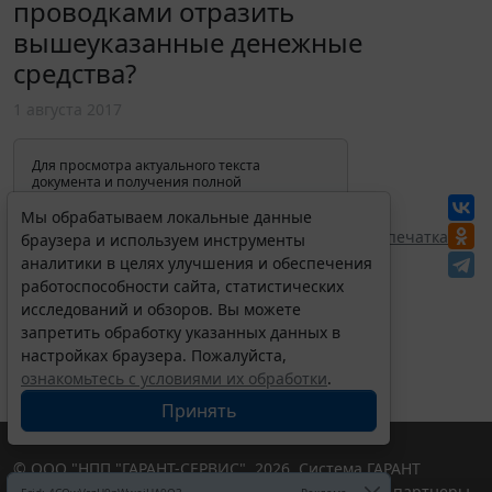
проводками отразить
вышеуказанные денежные
средства?
1 августа 2017
Для просмотра актуального текста
документа и получения полной
информации о вступлении в силу,
изменениях и порядке применения
Мы обрабатываем локальные данные
документа, воспользуйтесь поиском в
Перепечатка
браузера и используем инструменты
Интернет-версии системы ГАРАНТ:
аналитики в целях улучшения и обеспечения
работоспособности сайта, статистических
исследований и обзоров. Вы можете
запретить обработку указанных данных в
настройках браузера. Пожалуйста,
ознакомьтесь с условиями их обработки
.
Принять
© ООО "НПП "ГАРАНТ-СЕРВИС", 2026. Система ГАРАНТ
выпускается с 1990 года. Компания "Гарант" и ее партнеры