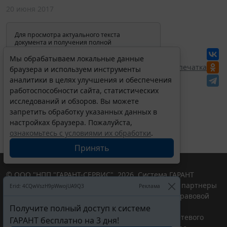
20 июня 2017
Для просмотра актуального текста
документа и получения полной
информации о вступлении в силу,
изменениях и порядке применения
Мы обрабатываем локальные данные
документа, воспользуйтесь поиском в
Перепечатка
браузера и используем инструменты
Интернет-версии системы ГАРАНТ:
аналитики в целях улучшения и обеспечения
работоспособности сайта, статистических
исследований и обзоров. Вы можете
запретить обработку указанных данных в
настройках браузера. Пожалуйста,
ознакомьтесь с условиями их обработки
.
Принять
© ООО "НПП "ГАРАНТ-СЕРВИС", 2026. Система ГАРАНТ
выпускается с 1990 года. Компания "Гарант" и ее партнеры
Erid: 4CQwVszH9pWwojUA9Q3
Реклама
являются участниками Российской ассоциации правовой
информации ГАРАНТ.
Получите полный доступ к системе
Портал ГАРАНТ.РУ зарегистрирован в качестве сетевого
ГАРАНТ бесплатно на 3 дня!