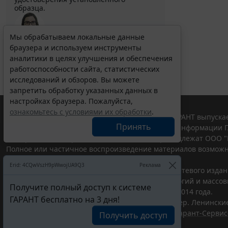
образца.
Мы обрабатываем локальные данные
браузера и используем инструменты
Выберите тему программы повышения квалификации
для юристов ...
аналитики в целях улучшения и обеспечения
работоспособности сайта, статистических
исследований и обзоров. Вы можете
запретить обработку указанных данных в
настройках браузера. Пожалуйста,
ознакомьтесь с условиями их обработки
.
© ООО "НПП "ГАРАНТ-СЕРВИС", 2026. Система ГАРАНТ выпускае
Принять
участниками Российской ассоциации правовой информации Г
Все права на материалы сайта ГАРАНТ.РУ принадлежат ООО "
Полное или частичное воспроизведение материалов возможн
Правила использования портала.
Erid: 4CQwVszH9pWwojUA9Q3
Реклама
Портал ГАРАНТ.РУ зарегистрирован в качестве сетевого изда
надзору в сфере связи,информационных технологий и массо
Получите полный доступ к системе
(Роскомнадзором), Эл № ФС77-58365 от 18 июня 2014 года.
ГАРАНТ бесплатно на 3 дня!
ООО "НПП "ГАРАНТ-СЕРВИС", 119234, г. Москва, тер. Ленинские 
Разработчик ЭПС Система ГАРАНТ – ООО "НПП "
Гарант-Сервис
Получить доступ