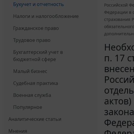
Бухучет и отчетность
Российской Ф
Федерации в 
Налоги и налогообложение
страхования 
обязательног
Гражданское право
дополнительны
Трудовое право
Необхо
Бухгалтерский учет в
п. 17 
бюджетной сфере
внесе
Малый бизнес
Росси
Судебная практика
отдел
Военная служба
актов)
Популярное
закона
Аналитические статьи
Федера
Федер
Мнения