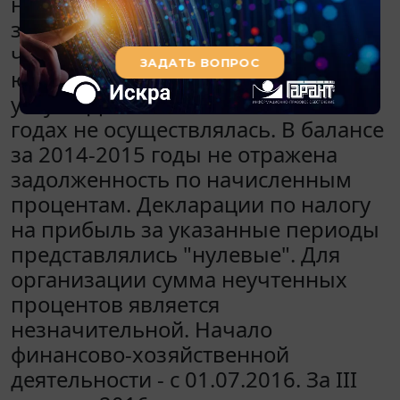
на оплату которых использовались
заемные средства, относятся, в том
числе, банковская комиссия,
юридические и консультационные
услуги. Деятельность в 2014-2015
годах не осуществлялась. В балансе
за 2014-2015 годы не отражена
задолженность по начисленным
процентам. Декларации по налогу
на прибыль за указанные периоды
представлялись "нулевые". Для
организации сумма неучтенных
процентов является
незначительной. Начало
финансово-хозяйственной
деятельности - с 01.07.2016. За III