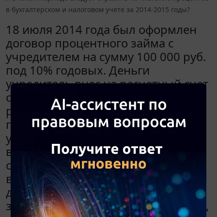
в бухгалтерском и налоговом учете за 2014-2015 годы?
18 июля 2014 года был оформлен
договор процентного займа с
учредителем на сумму 100 000 руб.
под 10% годовых. Деньги
учредитель внес на расчетный счет
организации (для оплаты текущих
расходов). Договором займа
предусмотрена единовременная
уплата процентов одновременно с
возвратом суммы займа. При этом
сумма займа должна быть
возвращена в течение 30 дней со
дня востребования суммы долга
заимодавцем. К текущим расходам,