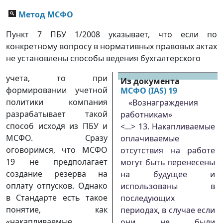
Метод МСФО
Пункт 7 ПБУ 1/2008 указывает, что если по
конкретному вопросу в нормативных правовых актах
не установлены способы ведения бухгалтерского
учета, то при
Из документа
формировании учетной
МСФО (IAS) 19
политики компания
«Вознаграждения
разрабатывает такой
работникам»
способ исходя из ПБУ и
<...> 13. Накапливаемые
МСФО. Сразу
оплачиваемые
оговоримся, что МСФО
отсутствия на работе
19 не предполагает
могут быть перенесены
создание резерва на
на будущее и
оплату отпусков. Однако
использованы в
в Стандарте есть такое
последующих
понятие, как
периодах, в случае если
«накапливаемые
они не были