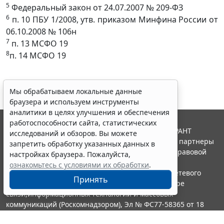
5
Федеральный закон от 24.07.2007 № 209-ФЗ
6
п. 10 ПБУ 1/2008, утв. приказом Минфина России от
06.10.2008 № 106н
7
п. 13 МСФО 19
8
п. 14 МСФО 19
Мы обрабатываем локальные данные
браузера и используем инструменты
аналитики в целях улучшения и обеспечения
работоспособности сайта, статистических
© ООО "НПП "ГАРАНТ-СЕРВИС", 2026. Система ГАРАНТ
исследований и обзоров. Вы можете
выпускается с 1990 года. Компания "Гарант" и ее партнеры
запретить обработку указанных данных в
являются участниками Российской ассоциации правовой
настройках браузера. Пожалуйста,
информации ГАРАНТ.
ознакомьтесь с условиями их обработки
.
Портал ГАРАНТ.РУ зарегистрирован в качестве сетевого
Принять
издания Федеральной службой по надзору в сфере
связи,информационных технологий и массовых
коммуникаций (Роскомнадзором), Эл № ФС77-58365 от 18
июня 2014 года.