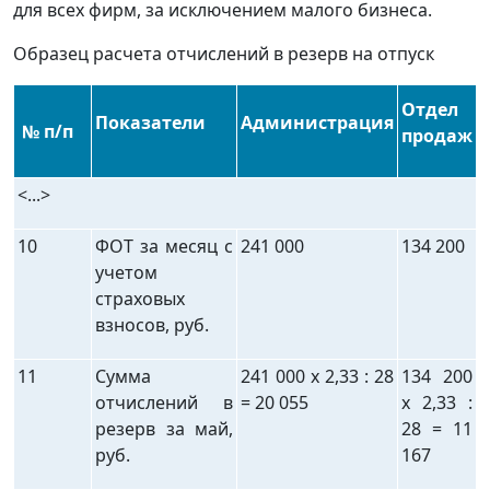
для всех фирм, за исключением малого бизнеса.
Образец расчета отчислений в резерв на отпуск
Отдел
Показатели
Администрация
№ п/п
продаж
<...>
10
ФОТ за месяц с
241 000
134 200
учетом
страховых
взносов, руб.
11
Сумма
241 000 x 2,33 : 28
134 200
отчислений в
= 20 055
x 2,33 :
резерв за май,
28 = 11
руб.
167