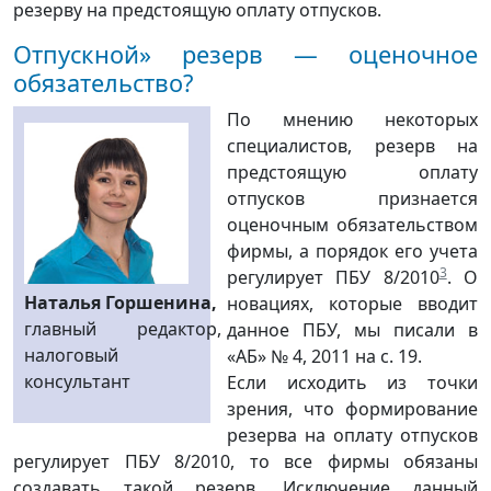
резерву на предстоящую оплату отпусков.
Отпускной» резерв — оценочное
обязательство?
По мнению некоторых
специа­листов, резерв на
предстоящую оплату
отпусков признается
оценочным обязательством
фирмы, а порядок его учета
3
регулирует ПБУ 8/2010
. О
Наталья Горшенина,
новациях, которые вводит
главный редактор,
данное ПБУ, мы писали в
налоговый
«АБ» № 4, 2011 на с. 19.
консультант
Если исходить из точки
зрения, что формирование
резерва на оплату отпусков
регулирует ПБУ 8/2010, то все фирмы обязаны
создавать такой резерв. Исключение данный