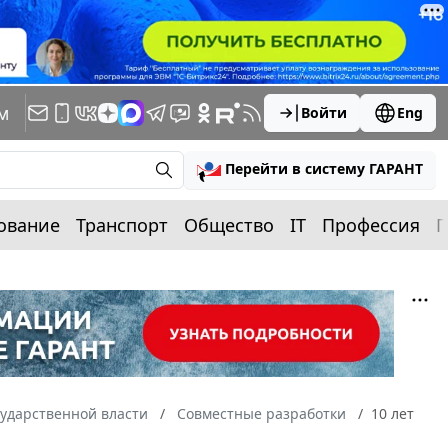
м
Войти
Eng
Перейти в систему ГАРАНТ
ование
Транспорт
Общество
IT
Профессия
П
сударственной власти
Совместные разработки
10 лет