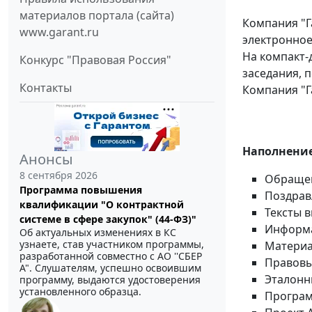
материалов портала (сайта)
Компания "Г
www.garant.ru
электронное
На компакт-
Конкурс "Правовая Россия"
заседания, 
Контакты
Компания "Г
Наполнение
Анонсы
8 сентября 2026
Обращен
Программа повышения
Поздрав
квалификации "О контрактной
Тексты 
системе в сфере закупок" (44-ФЗ)"
Информа
Об актуальных изменениях в КС
узнаете, став участником программы,
Материа
разработанной совместно с АО ''СБЕР
Правовы
А". Слушателям, успешно освоившим
Эталонн
программу, выдаются удостоверения
установленного образца.
Програм