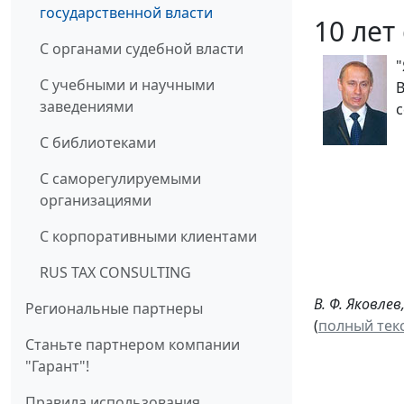
государственной власти
10 лет
С органами судебной власти
"
С учебными и научными
В
заведениями
с
С библиотеками
С саморегулируемыми
организациями
С корпоративными клиентами
RUS TAX CONSULTING
В. Ф. Яковл
Региональные партнеры
(
полный тек
Станьте партнером компании
"Гарант"!
Правила использования