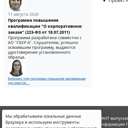
Проект 
11 августа 2026
Программа повышения
квалификации "О корпоративном
заказе" (223-ФЗ от 18.07.2011)
Программа разработана совместно с
АО ''СБЕР А". Слушателям, успешно
освоившим программу, выдаются
удостоверения установленного
образца.
Выберите тему программы повышения квалификации
для юристов ...
Мы обрабатываем локальные данные
© ООО "НПП "ГАРАНТ-СЕРВИС", 2026. Система ГАРАНТ выпускае
браузера и используем инструменты
участниками Российской ассоциации правовой информации Г