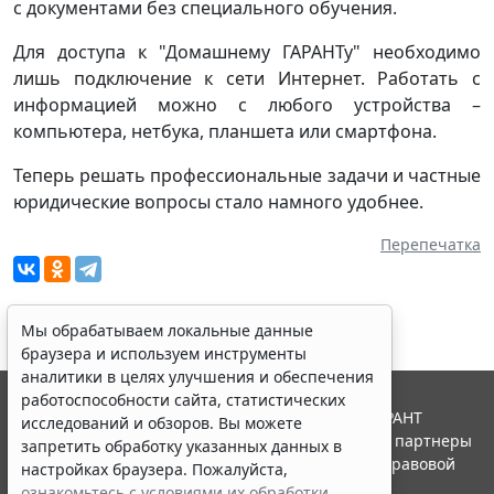
с документами без специального обучения.
Для доступа к "Домашнему ГАРАНТу" необходимо
лишь подключение к сети Интернет. Работать с
информацией можно с любого устройства –
компьютера, нетбука, планшета или смартфона.
Теперь решать профессиональные задачи и частные
юридические вопросы стало намного удобнее.
Перепечатка
Мы обрабатываем локальные данные
браузера и используем инструменты
аналитики в целях улучшения и обеспечения
работоспособности сайта, статистических
© ООО "НПП "ГАРАНТ-СЕРВИС", 2026. Система ГАРАНТ
исследований и обзоров. Вы можете
выпускается с 1990 года. Компания "Гарант" и ее партнеры
запретить обработку указанных данных в
являются участниками Российской ассоциации правовой
настройках браузера. Пожалуйста,
информации ГАРАНТ.
ознакомьтесь с условиями их обработки
.