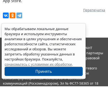
App Store.
Перепечатка
Мы обрабатываем локальные данные
браузера и используем инструменты
аналитики в целях улучшения и обеспечения
работоспособности сайта, статистических
© ООО "НПП "ГАРАНТ-СЕРВИС", 2026. Система ГАРАНТ
исследований и обзоров. Вы можете
выпускается с 1990 года. Компания "Гарант" и ее партнеры
запретить обработку указанных данных в
являются участниками Российской ассоциации правовой
настройках браузера. Пожалуйста,
информации ГАРАНТ.
ознакомьтесь с условиями их обработки
.
Портал ГАРАНТ.РУ зарегистрирован в качестве сетевого
Принять
издания Федеральной службой по надзору в сфере
связи,информационных технологий и массовых
коммуникаций (Роскомнадзором), Эл № ФС77-58365 от 18
июня 2014 года.
16+
Контакты
8-800-200-88-88