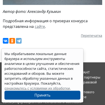
Автор фото: Александр Кузьмин
Подробная информация о призерах конкурса
представлена на
сайте
.
Перепечатка
Мы обрабатываем локальные данные
браузера и используем инструменты
аналитики в целях улучшения и обеспечения
работоспособности сайта, статистических
© ООО "НПП "ГАРАНТ-СЕРВИС", 2026. Система ГАРАНТ
исследований и обзоров. Вы можете
выпускается с 1990 года. Компания "Гарант" и ее партнеры
запретить обработку указанных данных в
являются участниками Российской ассоциации правовой
настройках браузера. Пожалуйста,
информации ГАРАНТ.
ознакомьтесь с условиями их обработки
.
Портал ГАРАНТ.РУ зарегистрирован в качестве сетевого
Принять
издания Федеральной службой по надзору в сфере
связи,информационных технологий и массовых