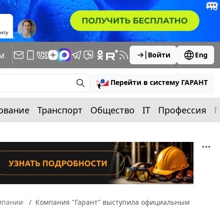
м
Войти
Eng
Перейти в систему ГАРАНТ
ование
Транспорт
Общество
IT
Профессия
П
мпании
Компания "Гарант" выступила официальным