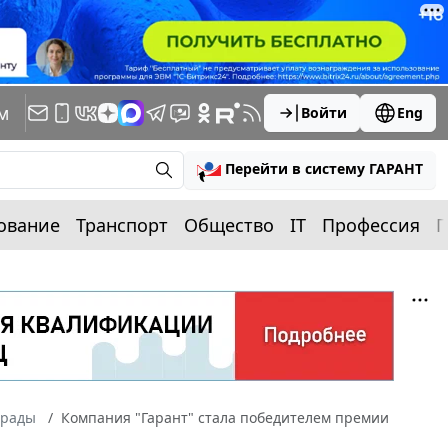
м
Войти
Eng
Перейти в систему ГАРАНТ
ование
Транспорт
Общество
IT
Профессия
П
грады
Компания "Гарант" стала победителем премии