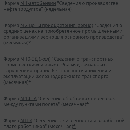
Форма
N 1-автобензин
"Сведения о производстве
нефтепродуктов" (недельная)
Форма
N 2-цены приобретения (зерно)
"Сведения о
средних ценах на приобретенное промышленными
организациями зерно для основного производства"
(месячная)
*
Форма
N 10-БД (жел)
"Сведения о транспортных
происшествиях и иных событиях, связанных с
нарушением правил безопасности движения и
эксплуатации железнодорожного транспорта"
(месячная)
*
Форма
N 14-ГА
"Сведения об объемах перевозок
между пунктами полета" (месячная)
*
Форма
N П-4
"Сведения о численности и заработной
плате работников" (месячная)
*