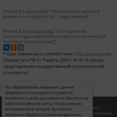
Форма
N 1-ДА (услуги)
"Обследование деловой
активности в сфере услуг" (квартальная)
*
Форма
N 1-конъюнктура
"Обследование
конъюнктуры и деловой активности в розничной
торговле" (квартальная)
*
* Срок перенесен в соответствии с
Постановлением
Госкомстата РФ от 7 марта 2000 г. N 18 "О сроках
представления государственной статистической
отчетности".
Мы обрабатываем локальные данные
браузера и используем инструменты
аналитики в целях улучшения и обеспечения
работоспособности сайта, статистических
© ООО "НПП "ГАРАНТ-СЕРВИС", 2026. Система ГАРАНТ
исследований и обзоров. Вы можете
выпускается с 1990 года. Компания "Гарант" и ее партнеры
запретить обработку указанных данных в