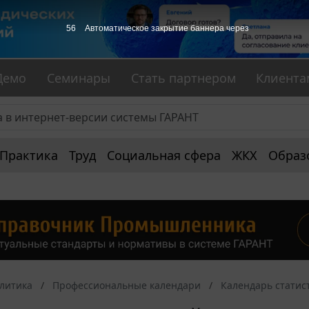
56
Автоматическое закрытие баннера через
Демо
Семинары
Стать партнером
Клиента
Практика
Труд
Социальная сфера
ЖКХ
Образ
алитика
Профессиональные календари
Календарь статис