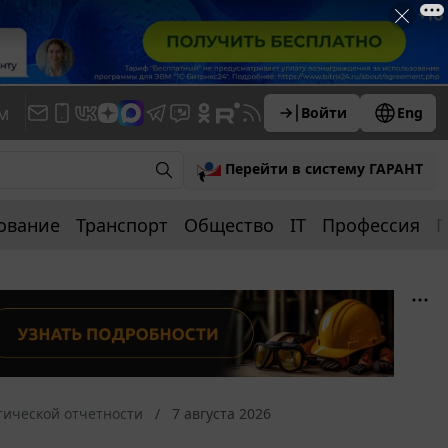
м
Войти
Eng
Перейти в систему ГАРАНТ
ование
Транспорт
Общество
IT
Профессия
П
тической отчетности
7 августа 2026