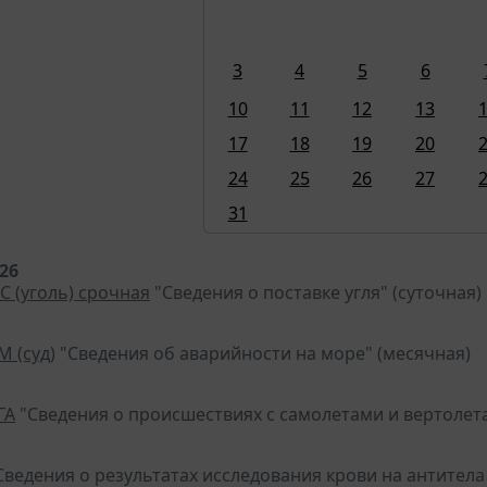
3
4
5
6
10
11
12
13
17
18
19
20
24
25
26
27
31
026
С (уголь) срочная
"Сведения о поставке угля" (суточная)
М (суд)
"Сведения об аварийности на море" (месячная)
ГА
"Сведения о происшествиях с самолетами и вертолет
ведения о результатах исследования крови на антитела 