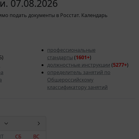
. 07.08.2026
имо подать документы в Росстат. Календарь
профессиональные
5)
стандарты
(
1601+
)
ь
должностные инструкции
(
5277
+
)
ра
определитель занятий по
а
Общероссийскому
классификатору занятий
ПТ
СБ
ВС