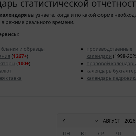
арь статистической отчетности
календаря
вы узнаете, когда и по какой форме необход
 в режиме реального времени.
ервисы
:
 бланки и образцы
производственные
ения
(
1267+
)
календари
(1998-202
ляторы
(
100+
)
правовой календар
валют
календарь бухгалте
ая ставка
календарь кадровик
АВГУСТ
2026
ПН
ВТ
СР
ЧТ