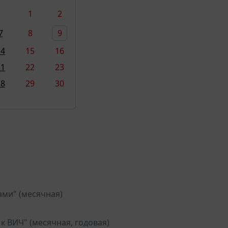
1
2
7
8
9
14
15
16
21
22
23
28
29
30
ами" (месячная)
к ВИЧ" (месячная, годовая)