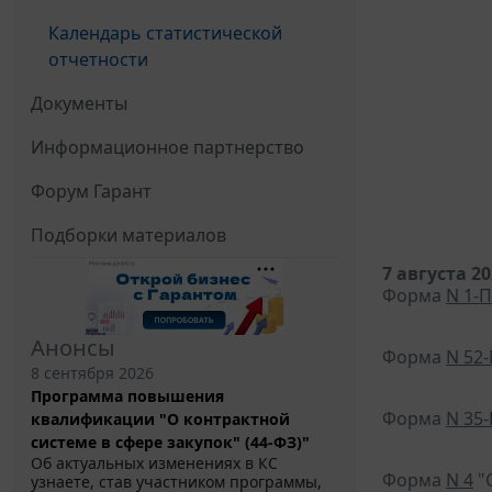
Календарь статистической
отчетности
Документы
Информационное партнерство
Форум Гарант
Подборки материалов
7 августа 2
Форма
N 1-П
Анонсы
Форма
N 52-
8 сентября 2026
Программа повышения
Форма
N 35-
квалификации "О контрактной
системе в сфере закупок" (44-ФЗ)"
Об актуальных изменениях в КС
Форма
N 4
"С
узнаете, став участником программы,