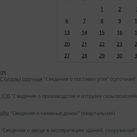
1
2
6
7
8
9
13
14
15
16
20
21
22
23
27
28
29
30
025
С (уголь) срочная
"Сведения о поставке угля" (суточная)
 (СХ)
"Сведения о производстве и отгрузке сельскохозяй
найм
"Сведения о наемных домах" (квартальная)
"Сведения о вводе в эксплуатацию зданий, сооружений"