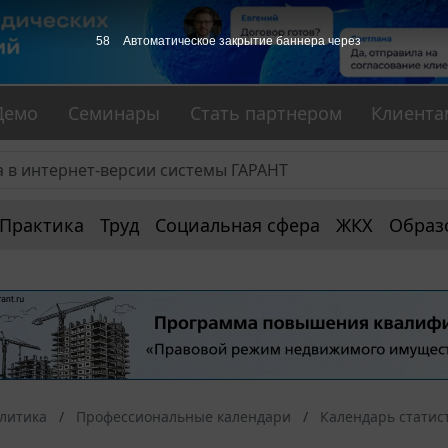
57
Автоматическое закрытие баннера через
Демо
Семинары
Стать партнером
Клиента
Практика
Труд
Социальная сфера
ЖКХ
Образ
алитика
Профессиональные календари
Календарь статис