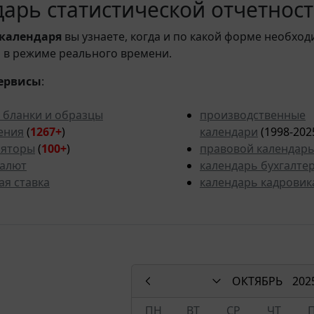
арь статистической отчетности
календаря
вы узнаете, когда и по какой форме необход
 в режиме реального времени.
ервисы
:
 бланки и образцы
производственные
ения
(
1267+
)
календари
(1998-202
ляторы
(
100+
)
правовой календар
валют
календарь бухгалте
ая ставка
календарь кадровик
ОКТЯБРЬ
202
ПН
ВТ
СР
ЧТ