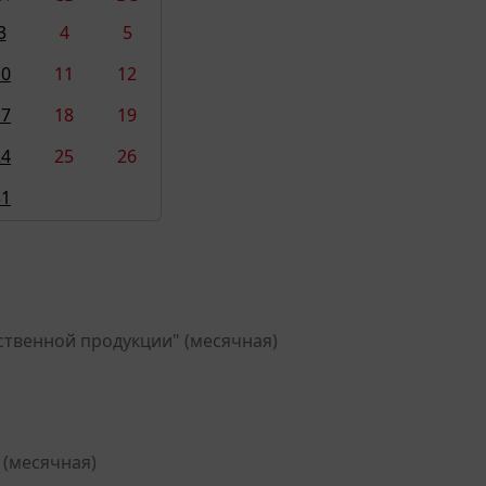
3
4
5
10
11
12
17
18
19
24
25
26
31
ственной продукции" (месячная)
 (месячная)