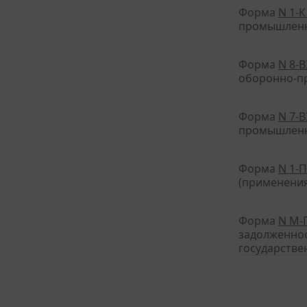
Форма
N 1-К
промышленн
Форма
N 8-
оборонно-пр
Форма
N 7-
промышленно
Форма
N 1-
(применения
Форма
N М-
задолженнос
государстве