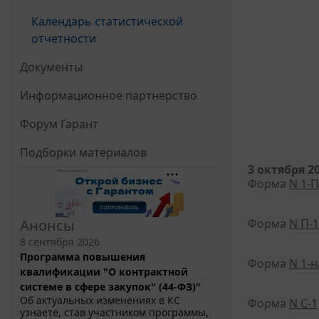
Календарь статистической
отчетности
Документы
Информационное партнерство
Форум Гарант
Подборки материалов
3 октября 2
Форма
N 1-П
Анонсы
Форма
N П-1
8 сентября 2026
Программа повышения
Форма
N 1-
квалификации "О контрактной
системе в сфере закупок" (44-ФЗ)"
Об актуальных изменениях в КС
Форма
N С-1
узнаете, став участником программы,