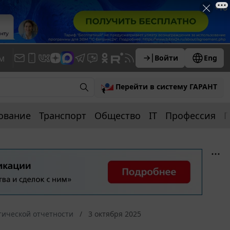
м
Войти
Eng
Перейти в систему ГАРАНТ
ование
Транспорт
Общество
IT
Профессия
П
тической отчетности
3 октября 2025