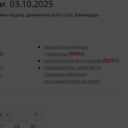
. 03.10.2025
имо подать документы в Росстат. Календарь
профессиональные
5)
стандарты
(
1601+
)
ь
должностные инструкции
(
5277
+
)
ра
определитель занятий по
а
Общероссийскому
классификатору занятий
5
ПТ
СБ
ВС