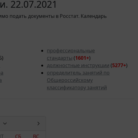
. 22.07.2021
имо подать документы в Росстат. Календарь
профессиональные
5)
стандарты
(
1601+
)
ь
должностные инструкции
(
5277
+
)
ра
определитель занятий по
а
Общероссийскому
классификатору занятий
ПТ
СБ
ВС