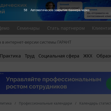
57
Автоматическое закрытие баннера через
Демо
Семинары
Стать партнером
Клиента
Практика
Труд
Социальная сфера
ЖКХ
Образ
алитика
Профессиональные календари
Календарь статис