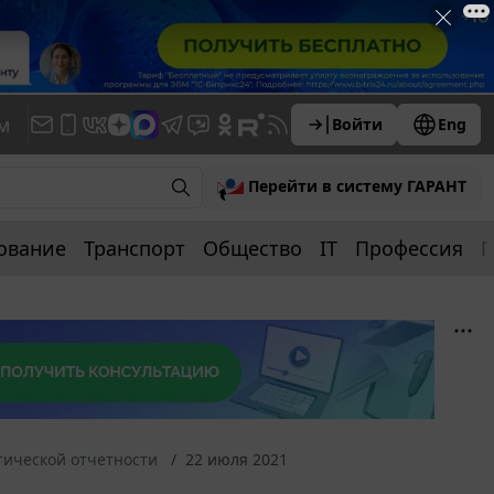
м
Войти
Eng
Перейти в систему ГАРАНТ
ование
Транспорт
Общество
IT
Профессия
П
тической отчетности
22 июля 2021