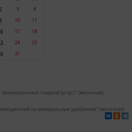
2
3
4
9
10
11
16
17
18
23
24
25
30
31
 промышленных товаров (услуг)" (месячная)
оизводителей на минеральные удобрения" (месячная)