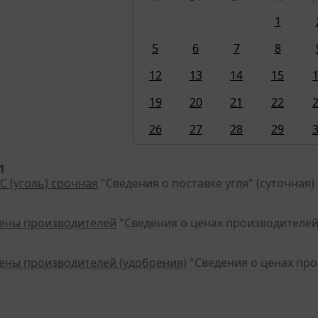
1
5
6
7
8
12
13
14
15
19
20
21
22
26
27
28
29
1
С (уголь) срочная
"Сведения о поставке угля" (суточная)
цены производителей
"Сведения о ценах производителей
цены производителей (удобрения)
"Сведения о ценах пр