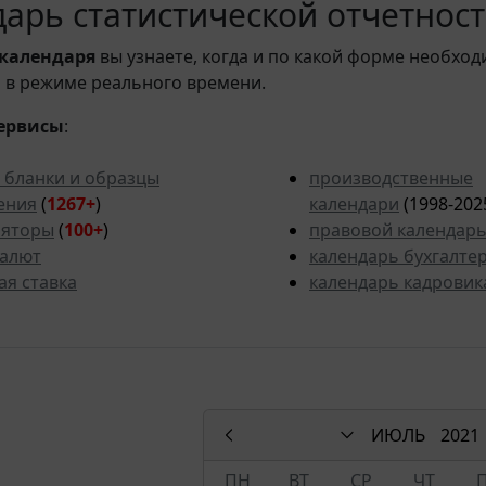
арь статистической отчетности
календаря
вы узнаете, когда и по какой форме необход
 в режиме реального времени.
ервисы
:
 бланки и образцы
производственные
ения
(
1267+
)
календари
(1998-202
ляторы
(
100+
)
правовой календар
валют
календарь бухгалте
ая ставка
календарь кадровик
ИЮЛЬ
2021
ПН
ВТ
СР
ЧТ