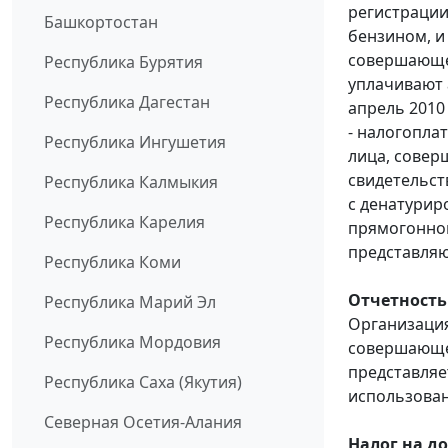
регистраци
Башкортостан
бензином, и
совершающе
Республика Бурятия
уплачивают 
Республика Дагестан
апрель 2010 г
- налогопла
Республика Ингушетия
лица, совер
свидетельст
Республика Калмыкия
с денатурир
Республика Карелия
прямогонном
представляю
Республика Коми
Отчетность
Республика Марий Эл
Организация
Республика Мордовия
совершающе
представляет
Республика Саха (Якутия)
использован
Северная Осетия-Алания
Налог на д