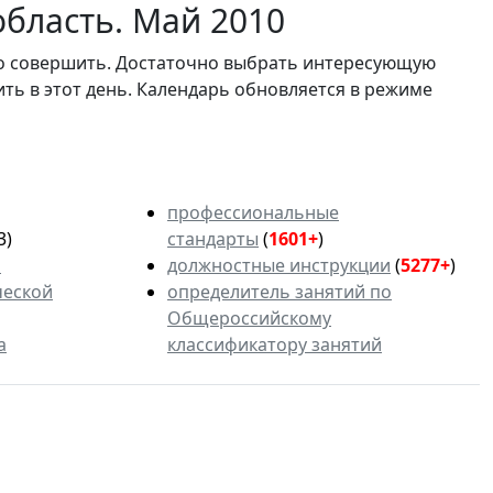
область. Май 2010
мо совершить. Достаточно выбрать интересующую
ить в этот день. Календарь обновляется в режиме
профессиональные
3)
стандарты
(
1601+
)
ь
должностные инструкции
(
5277+
)
ческой
определитель занятий по
Общероссийскому
а
классификатору занятий