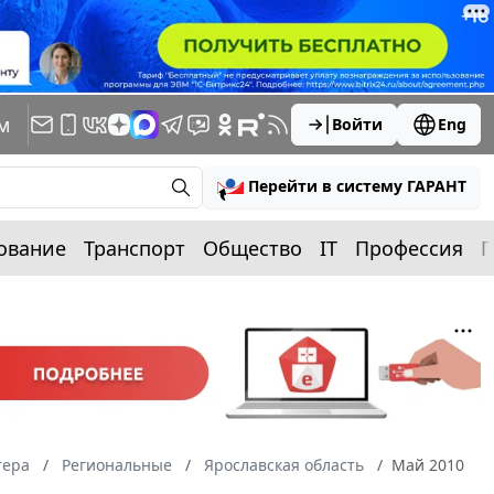
м
Войти
Eng
Перейти в систему ГАРАНТ
ование
Транспорт
Общество
IT
Профессия
П
тера
Региональные
Ярославская область
Май 2010