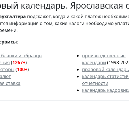
вый календарь. Ярославская 
бухгалтера
подскажет, когда и какой платеж необходи
вится информация о том, какие налоги необходимо уплат
ремени.
ервисы
:
 бланки и образцы
производственные
ения
(
1267+
)
календари
(1998-202
ляторы
(
100+
)
правовой календар
валют
календарь статисти
ая ставка
отчетности
календарь кадровик