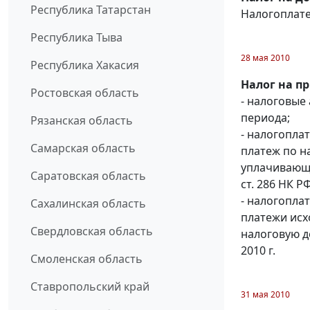
Республика Татарстан
Налогоплате
Республика Тыва
28 мая 2010
Республика Хакасия
Налог на п
Ростовская область
- налоговые
периода;
Рязанская область
- налогопла
Самарская область
платеж по на
уплачивающи
Саратовская область
ст. 286 НК РФ
- налогопл
Сахалинская область
платежи исх
Свердловская область
налоговую д
2010 г.
Смоленская область
Ставропольский край
31 мая 2010