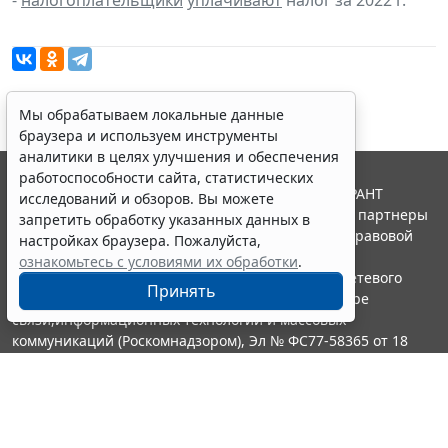
-
налогоплательщики
уплачивают
налог за 2022 г.
Мы обрабатываем локальные данные
браузера и используем инструменты
аналитики в целях улучшения и обеспечения
работоспособности сайта, статистических
© ООО "НПП "ГАРАНТ-СЕРВИС", 2026. Система ГАРАНТ
исследований и обзоров. Вы можете
выпускается с 1990 года. Компания "Гарант" и ее партнеры
запретить обработку указанных данных в
являются участниками Российской ассоциации правовой
настройках браузера. Пожалуйста,
информации ГАРАНТ.
ознакомьтесь с условиями их обработки
.
Портал ГАРАНТ.РУ зарегистрирован в качестве сетевого
Принять
издания Федеральной службой по надзору в сфере
связи,информационных технологий и массовых
коммуникаций (Роскомнадзором), Эл № ФС77-58365 от 18
июня 2014 года.
16+
Контакты
8-800-200-88-88