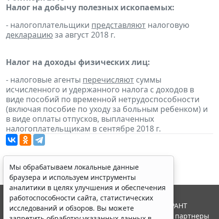
Налог на добычу полезных ископаемых:
- налогоплательщики
представляют
налоговую
декларацию
за август 2018 г.
Налог на доходы физических лиц:
- налоговые агенты
перечисляют
суммы
исчисленного и удержанного налога с доходов в
виде пособий по временной нетрудоспособности
(включая пособие по уходу за больным ребенком) и
в виде оплаты отпусков, выплаченных
налогоплательщикам в сентябре 2018 г.
Мы обрабатываем локальные данные
браузера и используем инструменты
аналитики в целях улучшения и обеспечения
работоспособности сайта, статистических
© ООО "НПП "ГАРАНТ-СЕРВИС", 2026. Система ГАРАНТ
исследований и обзоров. Вы можете
выпускается с 1990 года. Компания "Гарант" и ее партнеры
запретить обработку указанных данных в