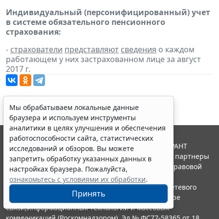
Индивидуальный (персонифицированный) учет
в системе обязательного пенсионного
страхования:
-
страхователи
представляют
сведения
о каждом
работающем у них застрахованном лице за август
2017 г.
Мы обрабатываем локальные данные
браузера и используем инструменты
аналитики в целях улучшения и обеспечения
работоспособности сайта, статистических
© ООО "НПП "ГАРАНТ-СЕРВИС", 2026. Система ГАРАНТ
исследований и обзоров. Вы можете
выпускается с 1990 года. Компания "Гарант" и ее партнеры
запретить обработку указанных данных в
являются участниками Российской ассоциации правовой
настройках браузера. Пожалуйста,
информации ГАРАНТ.
ознакомьтесь с условиями их обработки
.
Портал ГАРАНТ.РУ зарегистрирован в качестве сетевого
Принять
издания Федеральной службой по надзору в сфере
связи,информационных технологий и массовых
коммуникаций (Роскомнадзором), Эл № ФС77-58365 от 18