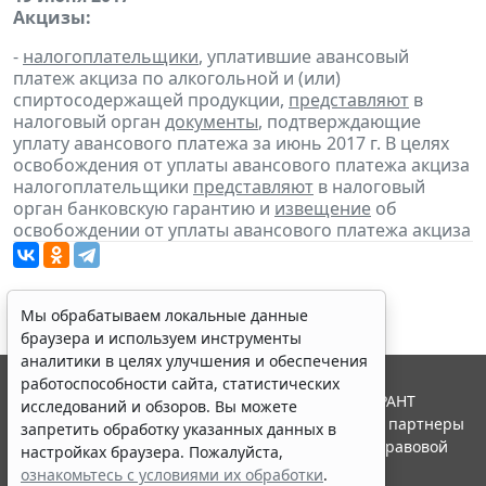
Акцизы:
-
налогоплательщики
, уплатившие авансовый
платеж акциза по алкогольной и (или)
спиртосодержащей продукции,
представляют
в
налоговый орган
документы
, подтверждающие
уплату авансового платежа за июнь 2017 г. В целях
освобождения от уплаты авансового платежа акциза
налогоплательщики
представляют
в налоговый
орган банковскую гарантию и
извещение
об
освобождении от уплаты авансового платежа акциза
Мы обрабатываем локальные данные
браузера и используем инструменты
аналитики в целях улучшения и обеспечения
работоспособности сайта, статистических
© ООО "НПП "ГАРАНТ-СЕРВИС", 2026. Система ГАРАНТ
исследований и обзоров. Вы можете
выпускается с 1990 года. Компания "Гарант" и ее партнеры
запретить обработку указанных данных в
являются участниками Российской ассоциации правовой
настройках браузера. Пожалуйста,
информации ГАРАНТ.
ознакомьтесь с условиями их обработки
.