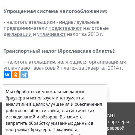
Упрощенная система налогообложения:
- налогоплательщики - индивидуальные
предприниматели
представляют
налоговые
декларации
и
уплачивают
налог за 2013 г.
Транспортный налог (Ярославская область):
- налогоплательщики, являющиеся организациями,
уплачивают
авансовый платеж за I квартал 2014 г.
Мы обрабатываем локальные данные
браузера и используем инструменты
аналитики в целях улучшения и обеспечения
работоспособности сайта, статистических
© ООО "НПП "ГАРАНТ-СЕРВИС", 2026. Система ГАРАНТ
исследований и обзоров. Вы можете
выпускается с 1990 года. Компания "Гарант" и ее партнеры
запретить обработку указанных данных в
являются участниками Российской ассоциации правовой
настройках браузера. Пожалуйста,
информации ГАРАНТ.