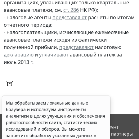
организациях, уплачивающих только квартальные
авансовые платежи, см.
ст. 286
НК РФ);
- налоговые агенты
представляют
расчеты по итогам
отчетного периода;
- налогоплательщики, исчисляющие ежемесячные
авансовые платежи исходя из фактически
полученной прибыли,
представляют
налоговую
декларацию
и
уплачивают
авансовый платеж за
июль 2013 г.
Мы обрабатываем локальные данные
браузера и используем инструменты
аналитики в целях улучшения и обеспечения
работоспособности сайта, статистических
© ООО "НПП "ГАРАНТ-СЕРВИС", 2026. Система ГАРАНТ
исследований и обзоров. Вы можете
выпускается с 1990 года. Компания "Гарант" и ее партнеры
запретить обработку указанных данных в