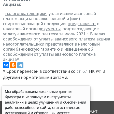
Акцизы:
-
налогоплательщики
, уплатившие авансовый
платеж акциза по алкогольной и (или)
спиртосодержащей продукции,
представляют
в
налоговый орган
документы
, подтверждающие
уплату авансового платежа за июль 2021 г. В целях
освобождения от уплаты авансового платежа акциза
налогоплательщики
представляют
в налоговый
орган банковскую гарантию и
извещение
об
освобождении от уплаты авансового платежа
акциза
*
* Срок перенесен в соответствии со
ст. 6.1
НК РФ и
другими нормативными актами.
Мы обрабатываем локальные данные
браузера и используем инструменты
аналитики в целях улучшения и обеспечения
работоспособности сайта, статистических
© ООО "НПП "ГАРАНТ-СЕРВИС", 2026. Система ГАРАНТ
исследований и обзоров. Вы можете