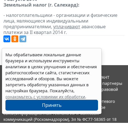
Земельный налог (г. Салехард):
- налогоплательщики - организации и физические
лица, являющиеся индивидуальными
предпринимателями,
уплачивают
авансовые
платежи за II квартал 2014 г.
Мы обрабатываем локальные данные
браузера и используем инструменты
аналитики в целях улучшения и обеспечения
работоспособности сайта, статистических
© ООО "НПП "ГАРАНТ-СЕРВИС", 2026. Система ГАРАНТ
исследований и обзоров. Вы можете
выпускается с 1990 года. Компания "Гарант" и ее партнеры
запретить обработку указанных данных в
являются участниками Российской ассоциации правовой
настройках браузера. Пожалуйста,
информации ГАРАНТ.
ознакомьтесь с условиями их обработки
.
Портал ГАРАНТ.РУ зарегистрирован в качестве сетевого
Принять
издания Федеральной службой по надзору в сфере
связи,информационных технологий и массовых
коммуникаций (Роскомнадзором), Эл № ФС77-58365 от 18
июня 2014 года.