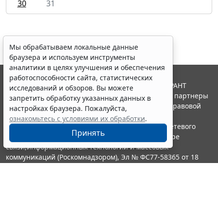
30
31
Мы обрабатываем локальные данные
браузера и используем инструменты
аналитики в целях улучшения и обеспечения
работоспособности сайта, статистических
© ООО "НПП "ГАРАНТ-СЕРВИС", 2026. Система ГАРАНТ
исследований и обзоров. Вы можете
выпускается с 1990 года. Компания "Гарант" и ее партнеры
запретить обработку указанных данных в
являются участниками Российской ассоциации правовой
настройках браузера. Пожалуйста,
информации ГАРАНТ.
ознакомьтесь с условиями их обработки
.
Портал ГАРАНТ.РУ зарегистрирован в качестве сетевого
Принять
издания Федеральной службой по надзору в сфере
связи,информационных технологий и массовых
коммуникаций (Роскомнадзором), Эл № ФС77-58365 от 18
июня 2014 года.
16+
Контакты
8-800-200-88-88