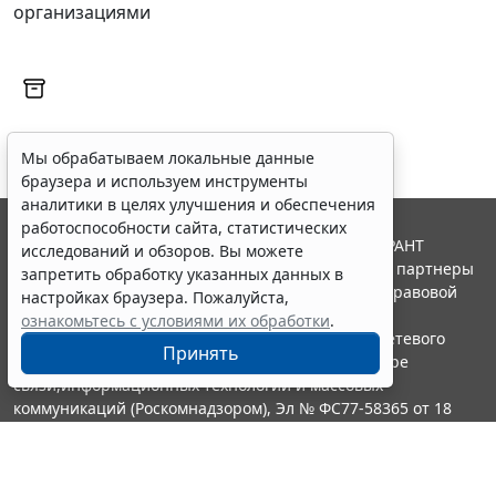
организациями
Мы обрабатываем локальные данные
браузера и используем инструменты
аналитики в целях улучшения и обеспечения
работоспособности сайта, статистических
© ООО "НПП "ГАРАНТ-СЕРВИС", 2026. Система ГАРАНТ
исследований и обзоров. Вы можете
выпускается с 1990 года. Компания "Гарант" и ее партнеры
запретить обработку указанных данных в
являются участниками Российской ассоциации правовой
настройках браузера. Пожалуйста,
информации ГАРАНТ.
ознакомьтесь с условиями их обработки
.
Портал ГАРАНТ.РУ зарегистрирован в качестве сетевого
Принять
издания Федеральной службой по надзору в сфере
связи,информационных технологий и массовых
коммуникаций (Роскомнадзором), Эл № ФС77-58365 от 18
июня 2014 года.
16+