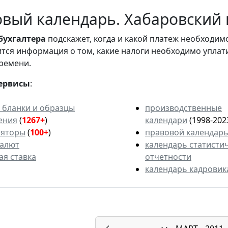
вый календарь. Хабаровский 
бухгалтера
подскажет, когда и какой платеж необходи
вится информация о том, какие налоги необходимо уплат
ремени.
ервисы
:
 бланки и образцы
производственные
ения
(
1267+
)
календари
(1998-202
ляторы
(
100+
)
правовой календар
валют
календарь статисти
ая ставка
отчетности
календарь кадровик