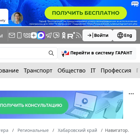
м
Войти
Eng
Перейти в систему ГАРАНТ
ование
Транспорт
Общество
IT
Профессия
П
тера
Региональные
Хабаровский край
Навигатор.