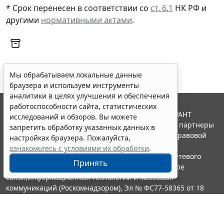
* Срок перенесен в соответствии со
ст. 6.1
НК РФ и
другими
нормативными актами
.
Мы обрабатываем локальные данные
браузера и используем инструменты
аналитики в целях улучшения и обеспечения
работоспособности сайта, статистических
© ООО "НПП "ГАРАНТ-СЕРВИС", 2026. Система ГАРАНТ
исследований и обзоров. Вы можете
выпускается с 1990 года. Компания "Гарант" и ее партнеры
запретить обработку указанных данных в
являются участниками Российской ассоциации правовой
настройках браузера. Пожалуйста,
информации ГАРАНТ.
ознакомьтесь с условиями их обработки
.
Портал ГАРАНТ.РУ зарегистрирован в качестве сетевого
Принять
издания Федеральной службой по надзору в сфере
связи,информационных технологий и массовых
коммуникаций (Роскомнадзором), Эл № ФС77-58365 от 18
июня 2014 года.
16+