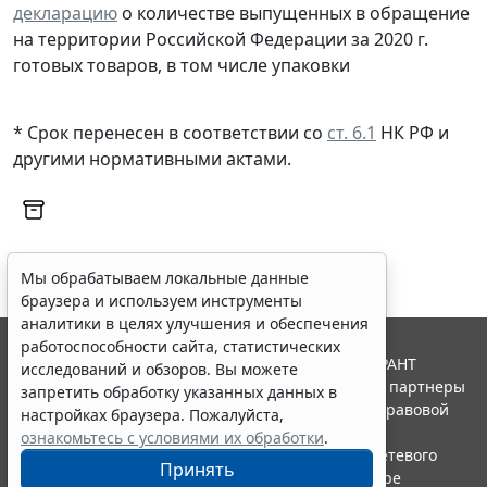
декларацию
о количестве выпущенных в обращение
на территории Российской Федерации за 2020 г.
готовых товаров, в том числе упаковки
* Срок перенесен в соответствии со
ст. 6.1
НК РФ и
другими нормативными актами.
Мы обрабатываем локальные данные
браузера и используем инструменты
аналитики в целях улучшения и обеспечения
работоспособности сайта, статистических
© ООО "НПП "ГАРАНТ-СЕРВИС", 2026. Система ГАРАНТ
исследований и обзоров. Вы можете
выпускается с 1990 года. Компания "Гарант" и ее партнеры
запретить обработку указанных данных в
являются участниками Российской ассоциации правовой
настройках браузера. Пожалуйста,
информации ГАРАНТ.
ознакомьтесь с условиями их обработки
.
Портал ГАРАНТ.РУ зарегистрирован в качестве сетевого
Принять
издания Федеральной службой по надзору в сфере