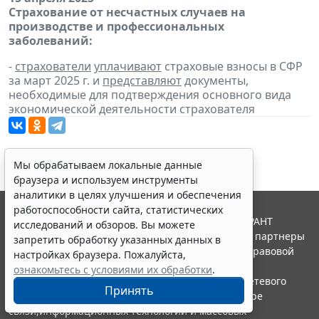
Страхование от несчастных случаев на
производстве и профессиональных
заболеваний:
-
страхователи
уплачивают
страховые взносы в СФР
за март 2025 г. и
представляют
документы,
необходимые для подтверждения основного вида
экономической деятельности страхователя
Мы обрабатываем локальные данные
браузера и используем инструменты
аналитики в целях улучшения и обеспечения
работоспособности сайта, статистических
© ООО "НПП "ГАРАНТ-СЕРВИС", 2026. Система ГАРАНТ
исследований и обзоров. Вы можете
выпускается с 1990 года. Компания "Гарант" и ее партнеры
запретить обработку указанных данных в
являются участниками Российской ассоциации правовой
настройках браузера. Пожалуйста,
информации ГАРАНТ.
ознакомьтесь с условиями их обработки
.
Портал ГАРАНТ.РУ зарегистрирован в качестве сетевого
Принять
издания Федеральной службой по надзору в сфере
связи,информационных технологий и массовых