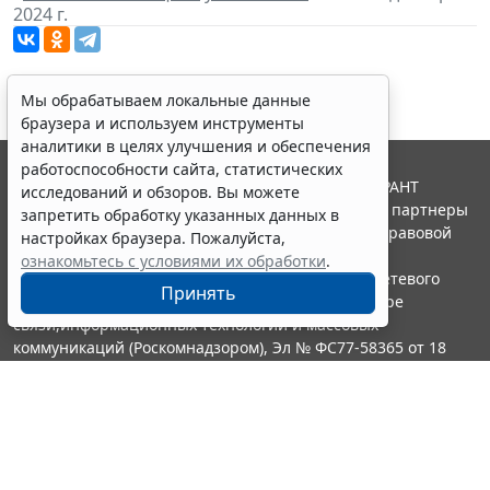
2024 г.
Мы обрабатываем локальные данные
браузера и используем инструменты
аналитики в целях улучшения и обеспечения
работоспособности сайта, статистических
© ООО "НПП "ГАРАНТ-СЕРВИС", 2026. Система ГАРАНТ
исследований и обзоров. Вы можете
выпускается с 1990 года. Компания "Гарант" и ее партнеры
запретить обработку указанных данных в
являются участниками Российской ассоциации правовой
настройках браузера. Пожалуйста,
информации ГАРАНТ.
ознакомьтесь с условиями их обработки
.
Портал ГАРАНТ.РУ зарегистрирован в качестве сетевого
Принять
издания Федеральной службой по надзору в сфере
связи,информационных технологий и массовых
коммуникаций (Роскомнадзором), Эл № ФС77-58365 от 18
июня 2014 года.
16+
Контакты
8-800-200-88-88