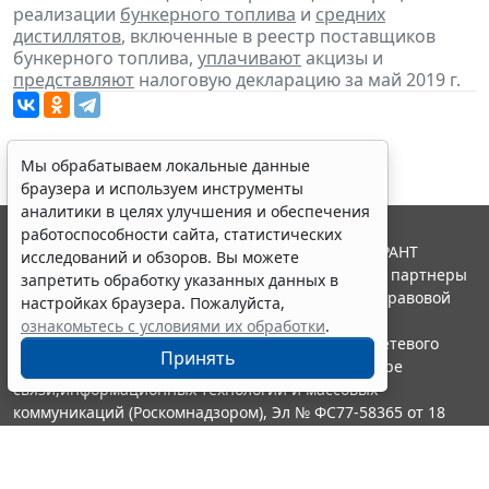
реализации
бункерного топлива
и
средних
дистиллятов
, включенные в реестр поставщиков
бункерного топлива,
уплачивают
акцизы и
представляют
налоговую декларацию за май 2019 г.
Мы обрабатываем локальные данные
браузера и используем инструменты
аналитики в целях улучшения и обеспечения
работоспособности сайта, статистических
© ООО "НПП "ГАРАНТ-СЕРВИС", 2026. Система ГАРАНТ
исследований и обзоров. Вы можете
выпускается с 1990 года. Компания "Гарант" и ее партнеры
запретить обработку указанных данных в
являются участниками Российской ассоциации правовой
настройках браузера. Пожалуйста,
информации ГАРАНТ.
ознакомьтесь с условиями их обработки
.
Портал ГАРАНТ.РУ зарегистрирован в качестве сетевого
Принять
издания Федеральной службой по надзору в сфере
связи,информационных технологий и массовых
коммуникаций (Роскомнадзором), Эл № ФС77-58365 от 18
июня 2014 года.
16+