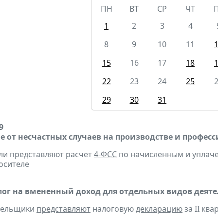
ПН
ВТ
СР
ЧТ
1
2
3
4
8
9
10
11
15
16
17
18
22
23
24
25
29
30
31
9
е от несчастных случаев на производстве и профес
ели представляют расчет
4-ФСС
по начисленным и уплачен
осителе
ог на вмененный доход для отдельных видов деяте
ательщики
представляют
налоговую
декларацию
за II ква