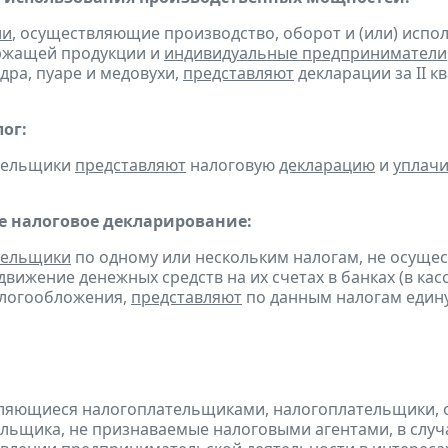
ии
, осуществляющие производство, оборот и (или) испо
ржащей продукции и
индивидуальные предприниматели
дра, пуаре и медовухи,
представляют
декларации за II кв
ог:
ательщики
представляют
налоговую
декларацию
и
уплач
 налоговое декларирование:
тельщики
по одному или нескольким налогам, не осуще
движение денежных средств на их счетах в банках (в ка
алогообложения,
представляют
по данным налогам един
являющиеся налогоплательщиками, налогоплательщики,
льщика, не признаваемые налоговыми агентами, в случа