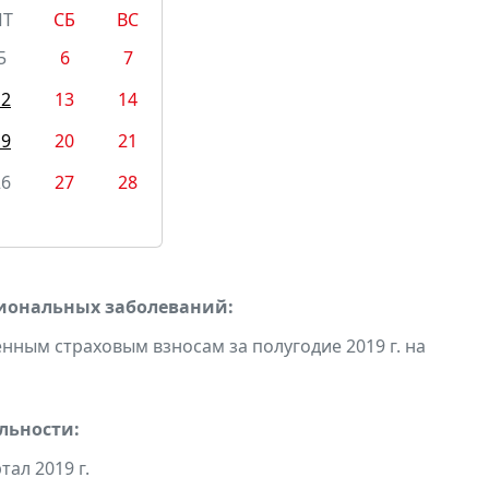
ПТ
СБ
ВС
5
6
7
12
13
14
19
20
21
26
27
28
сиональных заболеваний:
ным страховым взносам за полугодие 2019 г. на
льности:
ртал 2019 г.