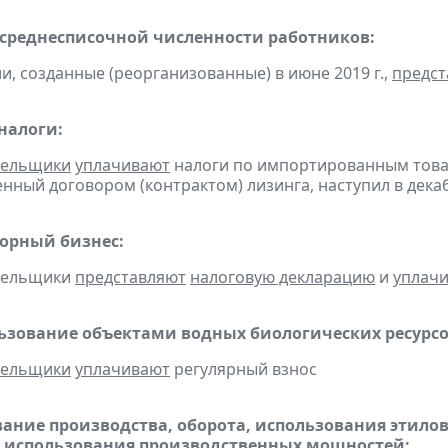
 среднесписочной численности работников:
ии, созданные (реорганизованные) в июне 2019 г.,
предст
налоги:
тельщики
уплачивают
налоги по импортированным товара
нный договором (контрактом) лизинга, наступил в дека
горный бизнес:
ательщики
представляют
налоговую декларацию
и
уплач
льзование объектами водных биологических ресурсо
тельщики
уплачивают
регулярный взнос
ание производства, оборота, использования этило
 использования производственных мощностей: