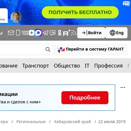
м
Войти
Eng
Перейти в систему ГАРАНТ
ование
Транспорт
Общество
IT
Профессия
П
тера
Региональные
Хабаровский край
22 июля 2019