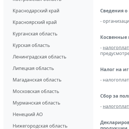
Краснодарский край
Сведения о
- организац
Красноярский край
Курганская область
Косвенные 
Курская область
-
налогопла
предусмотре
Ленинградская область
Липецкая область
Налог на и
Магаданская область
- налогопл
Московская область
Сбор за по
Мурманская область
-
налогопла
Ненецкий АО
Деклариров
Нижегородская область
продукции,