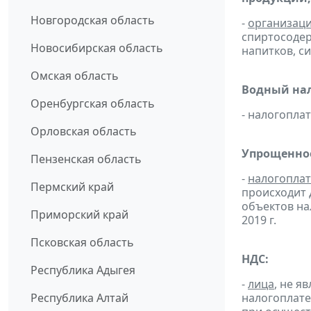
Новгородская область
-
организац
спиртосоде
Новосибирская область
напитков, си
Омская область
Водный нал
Оренбургская область
- налогопл
Орловская область
Упрощенное
Пензенская область
-
налогопла
Пермский край
происходит 
объектов н
Приморский край
2019 г.
Псковская область
НДС:
Республика Адыгея
-
лица
, не 
Республика Алтай
налогоплате