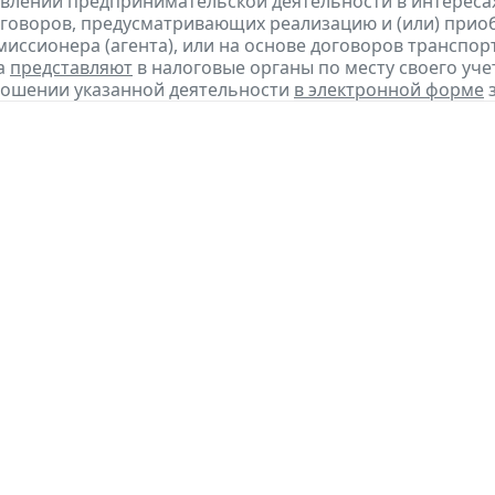
влении предпринимательской деятельности в интересах
оговоров, предусматривающих реализацию и (или) приоб
миссионера (агента), или на основе договоров транспо
а
представляют
в налоговые органы по месту своего уче
ношении указанной деятельности
в электронной форме
з