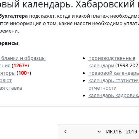
вый календарь. Хабаровский к
бухгалтера
подскажет, когда и какой платеж необходи
вится информация о том, какие налоги необходимо уплат
ремени.
ервисы
:
 бланки и образцы
производственные
ения
(
1267+
)
календари
(1998-202
ляторы
(
100+
)
правовой календар
валют
календарь статисти
ая ставка
отчетности
календарь кадровик
ИЮЛЬ
2019