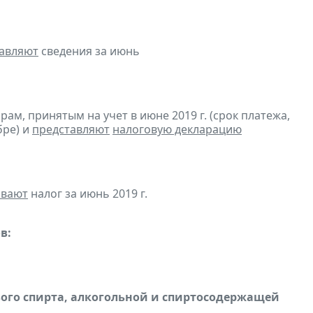
авляют
сведения за июнь
м, принятым на учет в июне 2019 г. (срок платежа,
бре) и
представляют
налоговую декларацию
ивают
налог за июнь 2019 г.
в:
вого спирта, алкогольной и спиртосодержащей