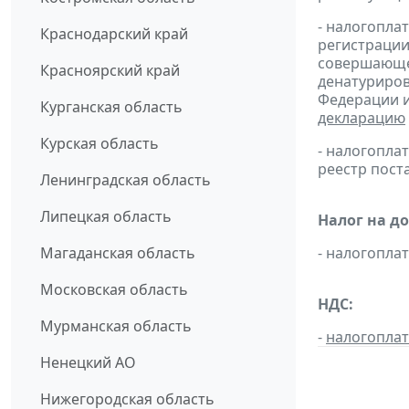
- налогопла
Краснодарский край
регистрации
совершающей
Красноярский край
денатуриров
Федерации и
Курганская область
декларацию
Курская область
- налогопл
реестр пост
Ленинградская область
Липецкая область
Налог на д
Магаданская область
- налогопл
Московская область
НДС:
Мурманская область
-
налогопла
Ненецкий АО
Нижегородская область