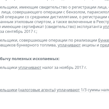
тельщики, имеющие свидетельство о регистрации лица
 лица, совершающего операции с бензолом, параксилол
 операции со средними дистиллятами, о регистрации
анным этиловым спиртом, а также включенные в Реестр
 имеющие сертификат (свидетельство) эксплуатанта
уп
за сентябрь 2017 г.;
ательщики, совершающие операции по реализации
бунке
авщиков бункерного топлива,
уплачивают
акцизы и
пред
обычу полезных ископаемых:
ательщики
уплачивают
налог за ноябрь 2017 г.
тельщики
(
налоговые агенты
)
уплачивают
1/3 суммы налог