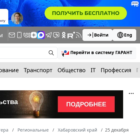
м
Войти
Eng
Перейти в систему ГАРАНТ
ование
Транспорт
Общество
IT
Профессия
П
тера
Региональные
Хабаровский край
25 декабря