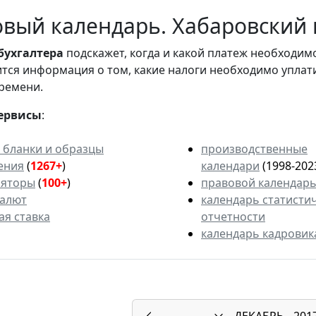
вый календарь. Хабаровский к
бухгалтера
подскажет, когда и какой платеж необходи
вится информация о том, какие налоги необходимо уплат
ремени.
ервисы
:
 бланки и образцы
производственные
ения
(
1267+
)
календари
(1998-202
ляторы
(
100+
)
правовой календар
валют
календарь статисти
ая ставка
отчетности
календарь кадровик
ДЕКАБРЬ
201