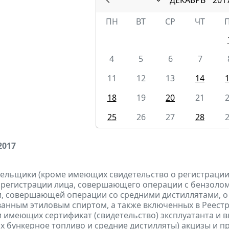
ПН
ВТ
СР
ЧТ
4
5
6
7
11
12
13
14
18
19
20
21
25
26
27
28
2017
тельщики (кроме имеющих свидетельство о регистраци
 регистрации лица, совершающего операции с бензолом
, совершающей операции со средними дистиллятами, о
анным этиловым спиртом, а также включенных в Реестр
 имеющих сертификат (свидетельство) эксплуатанта и 
 бункерное топливо и средние дистилляты) акцизы и
п