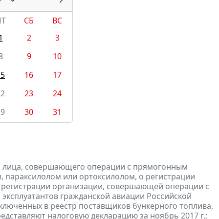
ПТ
СБ
ВС
1
2
3
8
9
10
15
16
17
22
23
24
29
30
31
и лица, совершающего операции с прямогонным
, параксилолом или ортоксилолом, о регистрации
 регистрации организации, совершающей операции с
 эксплуатантов гражданской авиации Российской
включенных в реестр поставщиков бункерного топлива,
редставляют
налоговую
декларацию
за ноябрь 2017 г.;