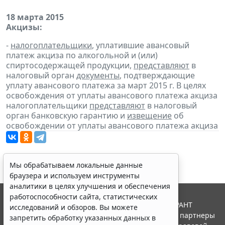
18 марта 2015
Акцизы:
-
налогоплательщики
, уплатившие авансовый
платеж акциза по алкогольной и (или)
спиртосодержащей продукции,
представляют
в
налоговый орган
документы
, подтверждающие
уплату авансового платежа за март 2015 г. В целях
освобождения от уплаты авансового платежа акциза
налогоплательщики
представляют
в налоговый
орган банковскую гарантию и
извещение
об
освобождении от уплаты авансового платежа акциза
Мы обрабатываем локальные данные
браузера и используем инструменты
аналитики в целях улучшения и обеспечения
работоспособности сайта, статистических
© ООО "НПП "ГАРАНТ-СЕРВИС", 2026. Система ГАРАНТ
исследований и обзоров. Вы можете
выпускается с 1990 года. Компания "Гарант" и ее партнеры
запретить обработку указанных данных в