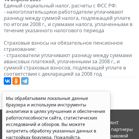
Единый социальный налог, расчеты с ФСС РФ:
- налогоплательщики-работодатели уплачивают
разницу между суммой налога, подлежащей уплате
по итогам 2008 г., и суммами налога, уплаченными в
течение указанного налогового периода
Страховые взносы на обязательное пенсионное
страхование:
- страхователи уплачивают разницу между суммами
авансовых платежей, уплаченными за 2008 г., и
суммой страховых взносов, подлежащей уплате в
соответствии с декларацией за 2008 год
Мы обрабатываем локальные данные
браузера и используем инструменты
аналитики в целях улучшения и обеспечения
работоспособности сайта, статистических
© ООО "НПП "ГАРАНТ-СЕРВИС", 2026. Система ГАРАНТ
исследований и обзоров. Вы можете
выпускается с 1990 года. Компания "Гарант" и ее партнеры
запретить обработку указанных данных в
являются участниками Российской ассоциации правовой
настройках браузера. Пожалуйста,