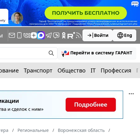
м
Войти
Eng
Перейти в систему ГАРАНТ
ование
Транспорт
Общество
IT
Профессия
П
тера
Региональные
Воронежская область