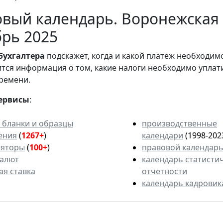
вый календарь. Воронежская 
рь 2025
бухгалтера
подскажет, когда и какой платеж необходи
вится информация о том, какие налоги необходимо уплат
ремени.
ервисы
:
 бланки и образцы
производственные
ения
(
1267+
)
календари
(1998-202
ляторы
(
100+
)
правовой календар
валют
календарь статисти
ая ставка
отчетности
календарь кадровик