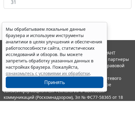
31
Мы обрабатываем локальные данные
браузера и используем инструменты
аналитики в целях улучшения и обеспечения
работоспособности сайта, статистических
© ООО "НПП "ГАРАНТ-СЕРВИС", 2026. Система ГАРАНТ
исследований и обзоров. Вы можете
выпускается с 1990 года. Компания "Гарант" и ее партнеры
запретить обработку указанных данных в
являются участниками Российской ассоциации правовой
настройках браузера. Пожалуйста,
информации ГАРАНТ.
ознакомьтесь с условиями их обработки
.
Портал ГАРАНТ.РУ зарегистрирован в качестве сетевого
Принять
издания Федеральной службой по надзору в сфере
связи,информационных технологий и массовых
коммуникаций (Роскомнадзором), Эл № ФС77-58365 от 18
июня 2014 года.
16+
Контакты
8-800-200-88-88