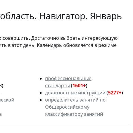
область. Навигатор. Январь
мо совершить. Достаточно выбрать интересующую
ить в этот день. Календарь обновляется в режиме
профессиональные
3)
стандарты
(
1601+
)
ь
должностные инструкции
(
5277+
)
ческой
определитель занятий по
Общероссийскому
а
классификатору занятий