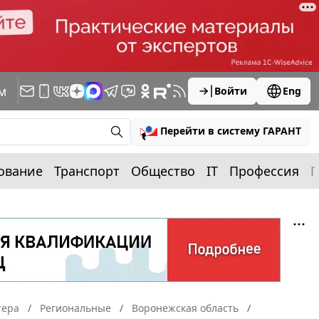
м
Войти
Eng
Перейти в систему ГАРАНТ
ование
Транспорт
Общество
IT
Профессия
П
тера
Региональные
Воронежская область