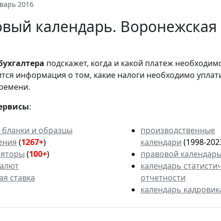
варь 2016
вый календарь. Воронежская 
бухгалтера
подскажет, когда и какой платеж необходи
вится информация о том, какие налоги необходимо уплат
ремени.
ервисы
:
 бланки и образцы
производственные
ения
(
1267+
)
календари
(1998-202
ляторы
(
100+
)
правовой календар
валют
календарь статисти
ая ставка
отчетности
календарь кадровик