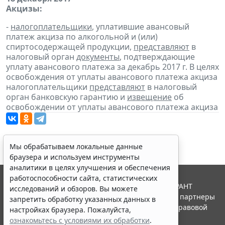
Акцизы:
-
налогоплательщики
, уплатившие авансовый
платеж акциза по алкогольной и (или)
спиртосодержащей продукции,
представляют
в
налоговый орган
документы
, подтверждающие
уплату авансового платежа за декабрь 2017 г. В целях
освобождения от уплаты авансового платежа акциза
налогоплательщики
представляют
в налоговый
орган банковскую гарантию и
извещение
об
освобождении от уплаты авансового платежа акциза
Мы обрабатываем локальные данные
браузера и используем инструменты
аналитики в целях улучшения и обеспечения
работоспособности сайта, статистических
© ООО "НПП "ГАРАНТ-СЕРВИС", 2026. Система ГАРАНТ
исследований и обзоров. Вы можете
выпускается с 1990 года. Компания "Гарант" и ее партнеры
запретить обработку указанных данных в
являются участниками Российской ассоциации правовой
настройках браузера. Пожалуйста,
информации ГАРАНТ.
ознакомьтесь с условиями их обработки
.