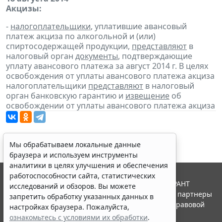
Акцизы:
-
налогоплательщики
, уплатившие авансовый
платеж акциза по алкогольной и (или)
спиртосодержащей продукции,
представляют
в
налоговый орган
документы
, подтверждающие
уплату авансового платежа за август 2014 г. В целях
освобождения от уплаты авансового платежа акциза
налогоплательщики
представляют
в налоговый
орган банковскую гарантию и
извещение
об
освобождении от уплаты авансового платежа акциза
Мы обрабатываем локальные данные
браузера и используем инструменты
аналитики в целях улучшения и обеспечения
работоспособности сайта, статистических
© ООО "НПП "ГАРАНТ-СЕРВИС", 2026. Система ГАРАНТ
исследований и обзоров. Вы можете
выпускается с 1990 года. Компания "Гарант" и ее партнеры
запретить обработку указанных данных в
являются участниками Российской ассоциации правовой
настройках браузера. Пожалуйста,
информации ГАРАНТ.
ознакомьтесь с условиями их обработки
.