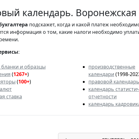
вый календарь. Воронежская о
бухгалтера
подскажет, когда и какой платеж необходи
вится информация о том, какие налоги необходимо уплат
ремени.
ервисы
:
 бланки и образцы
производственные
ения
(
1267+
)
календари
(1998-202
ляторы
(
100+
)
правовой календар
валют
календарь статисти
ая ставка
отчетности
календарь кадровик