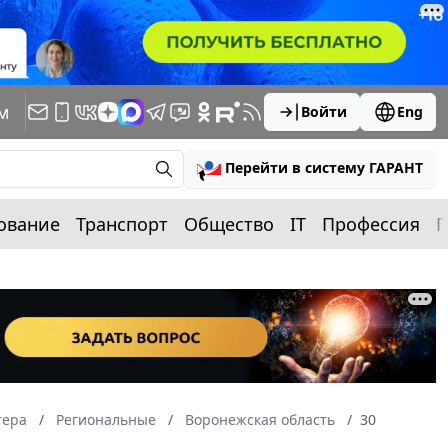
м
Войти
Eng
Перейти в систему ГАРАНТ
ование
Транспорт
Общество
IT
Профессия
П
тера
Региональные
Воронежская область
30