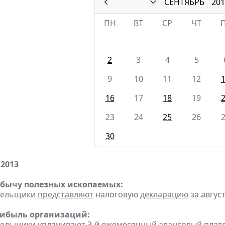
СЕНТЯБРЬ
201
ПН
ВТ
СР
ЧТ
2
3
4
5
9
10
11
12
16
17
18
19
23
24
25
26
30
 2013
обычу полезных ископаемых:
ательщики
представляют
налоговую
декларацию
за август
рибыль организаций:
ательщики
уплачивают
3-й ежемесячный авансовый платеж 